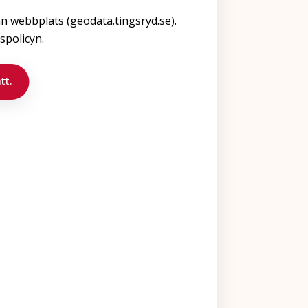
n webbplats (geodata.tingsryd.se).
policyn.
tt.