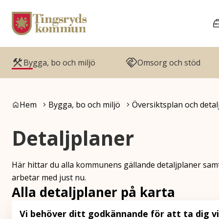
Gå till innehåll
Gå till huvudmeny
Bygga, bo och miljö
Omsorg och stöd
Du är här:
Hem
Bygga, bo och miljö
Översiktsplan och deta
Detaljplaner
Här hittar du alla kommunens gällande detaljplaner sa
arbetar med just nu.
Alla detaljplaner på karta
Vi behöver ditt godkännande för att ta dig v