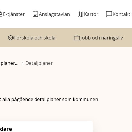
E-tjänster
Anslagstavlan
Kartor
Kontakt
Förskola och skola
Jobb och näringsliv
ljplaner…
Detaljplaner
mt alla pågående detaljplaner som kommunen
idare