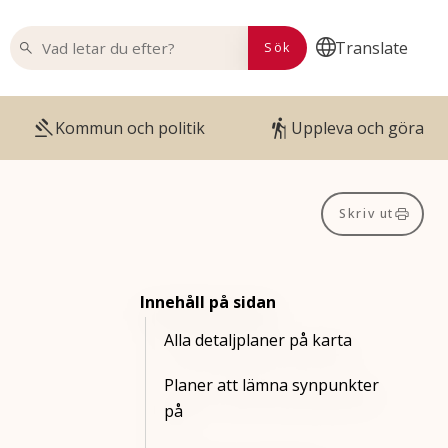
VAD LETAR DU EFTER?
Translate
Sök
Kommun och politik
Uppleva och göra
Skriv ut
Innehåll på sidan
Alla detaljplaner på karta
Planer att lämna synpunkter
på