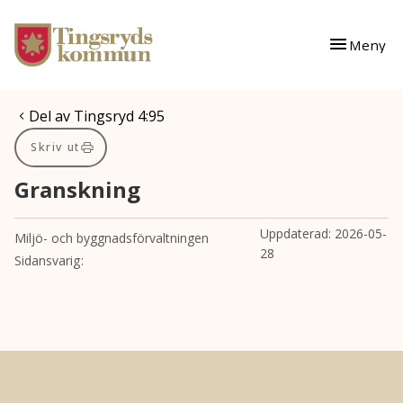
Gå till innehåll
Gå till huvudmeny
Meny
Du är här:
Del av Tingsryd 4:95
Skriv ut
Granskning
Uppdaterad:
2026-05-
Miljö- och byggnadsförvaltningen
28
Sidansvarig