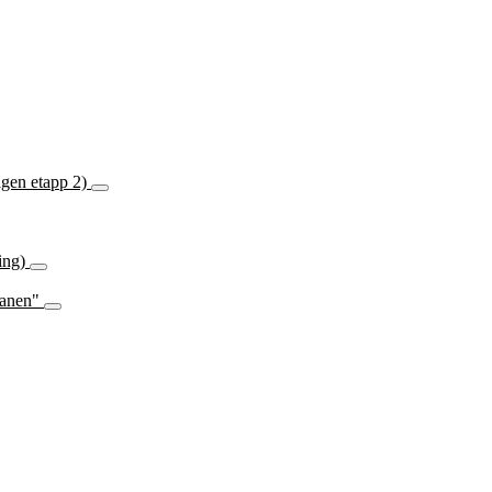
ägen etapp 2)
ping)
lanen"