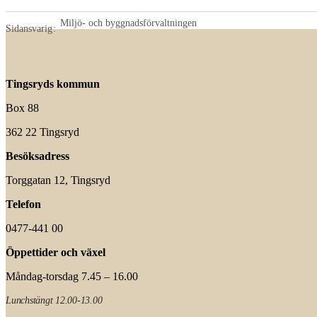
Miljö- och byggnadsförvaltningen
Sidansvarig
Tingsryds kommun
Box 88
362 22 Tingsryd
Besöksadress
Torggatan 12, Tingsryd
Telefon
0477-441 00
Öppettider och växel
Måndag-torsdag 7.45 – 16.00
Lunchstängt 12.00-13.00