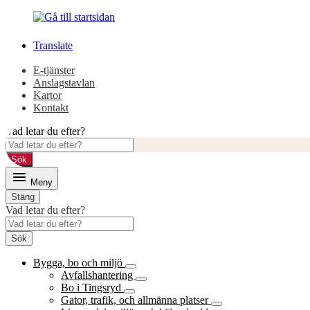
Gå
Gå
till
till
innehåll
huvudmeny
Translate
E-tjänster
Anslagstavlan
Kartor
Kontakt
Vad letar du efter?
Sök
Meny
Stäng
Vad letar du efter?
Sök
Bygga, bo och miljö
Avfallshantering
Bo i Tingsryd
Gator, trafik, och allmänna platser