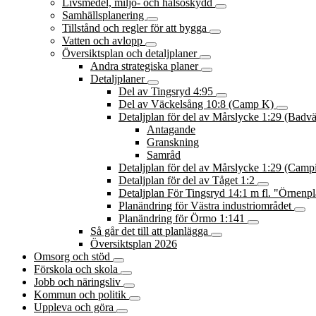
Livsmedel, miljö- och hälsoskydd
Samhällsplanering
Tillstånd och regler för att bygga
Vatten och avlopp
Översiktsplan och detaljplaner
Andra strategiska planer
Detaljplaner
Del av Tingsryd 4:95
Del av Väckelsång 10:8 (Camp K)
Detaljplan för del av Mårslycke 1:29 (Badv
Antagande
Granskning
Samråd
Detaljplan för del av Mårslycke 1:29 (Cam
Detaljplan för del av Tåget 1:2
Detaljplan För Tingsryd 14:1 m fl. "Örnenp
Planändring för Västra industriområdet
Planändring för Örmo 1:141
Så går det till att planlägga
Översiktsplan 2026
Omsorg och stöd
Förskola och skola
Jobb och näringsliv
Kommun och politik
Uppleva och göra