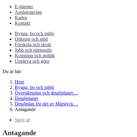
E-tjänster
Anslagstavlan
Kartor
Kontakt
Bygga, bo och miljö
Omsorg och stöd
Förskola och skola
Jobb och näringsliv
Kommun och politik
Uppleva och göra
Du är här:
Hem
Bygga, bo och miljö
Översiktsplan och detaljplaner…
Detaljplaner
Detaljplan för del av Mårslyck…
Antagande
Skriv ut
Antagande