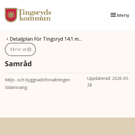
Gå till innehåll
Gå till huvudmeny
Meny
Du är här:
Detaljplan För Tingsryd 14:1 m…
Skriv ut
Samråd
Uppdaterad:
2026-05-
Miljö- och byggnadsförvaltningen
28
Sidansvarig