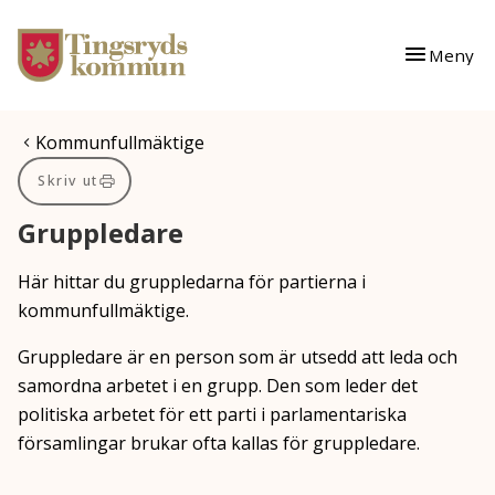
Gå till innehåll
Gå till huvudmeny
Meny
Du är här:
Kommunfullmäktige
Skriv ut
Gruppledare
Här hittar du gruppledarna för partierna i
kommunfullmäktige.
Gruppledare är en person som är utsedd att leda och
samordna arbetet i en grupp. Den som leder det
politiska arbetet för ett parti i parlamentariska
församlingar brukar ofta kallas för gruppledare.