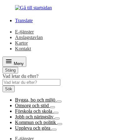
Gå
Gå
till
till
innehåll
huvudmeny
Translate
E-tjänster
Anslagstavlan
Kartor
Kontakt
Meny
Stäng
Vad letar du efter?
Sök
Bygga, bo och miljö
Omsorg och stöd
Förskola och skola
Jobb och näringsliv
Kommun och politik
Uppleva och göra
E-tjänster