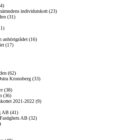
4)
nämndens individutskott (23)
den (31)
11)
 anhörigrådet (16)
et (17)
den (62)
tra Kronoberg (33)
er (38)
n (36)
skottet 2021-2022 (9)
 AB (41)
Fastighets AB (32)
)