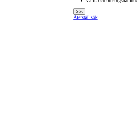
Vård- och omsorgsnämnde
Sök
Återställ sök