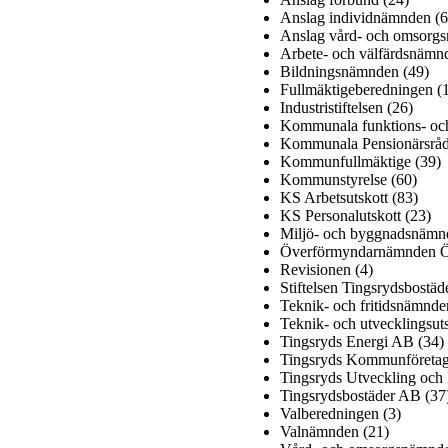
Anslag individnämnden (6
Anslag vård- och omsorgs
Arbete- och välfärdsnämn
Bildningsnämnden (49)
Fullmäktigeberedningen (
Industristiftelsen (26)
Kommunala funktions- och
Kommunala Pensionärsråd
Kommunfullmäktige (39)
Kommunstyrelse (60)
KS Arbetsutskott (83)
KS Personalutskott (23)
Miljö- och byggnadsnämn
Överförmyndarnämnden Ös
Revisionen (4)
Stiftelsen Tingsrydsbostäd
Teknik- och fritidsnämnde
Teknik- och utvecklingsut
Tingsryds Energi AB (34)
Tingsryds Kommunföretag
Tingsryds Utveckling och 
Tingsrydsbostäder AB (37
Valberedningen (3)
Valnämnden (21)