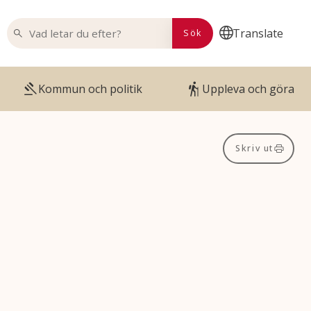
VAD LETAR DU EFTER?
Translate
Sök
Kommun och politik
Uppleva och göra
Skriv ut