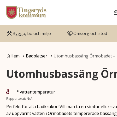
Gå till innehåll
Gå till huvudmeny
Bygga, bo och miljö
Omsorg och stöd
Du är här:
Hem
Badplatser
Utomhusbassäng Örmobadet –
Utomhusbassäng Ör
—
° vattentemperatur
Rapporterat: N/A
Perfekt för alla badkrukor! Vill man ta en simtur eller sva
av uppvärmt vatten i Örmobadets tempererade bassäng. 