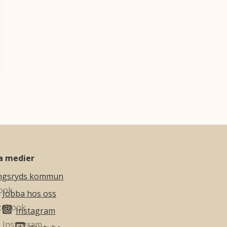
la medier
ngsryds kommun
Jobba hos oss
Instagram