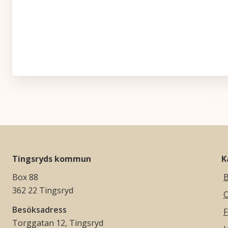
Vägbes
Tingsryds kommun
K
Box 88
B
362 22 Tingsryd
O
Besöksadress
F
Torggatan 12, Tingsryd