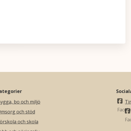
krivning
ategorier
Socia
ygga, bo och miljö
Ti
msorg och stöd
örskola och skola