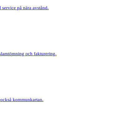
l service på nära avstånd.
 slamtömning och fakturering.
ns också kommunkartan.