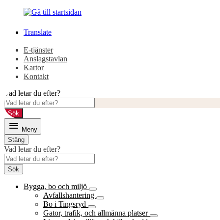
Gå
Gå
till
till
innehåll
huvudmeny
Translate
E-tjänster
Anslagstavlan
Kartor
Kontakt
Vad letar du efter?
Sök
Meny
Stäng
Vad letar du efter?
Sök
Bygga, bo och miljö
Avfallshantering
Bo i Tingsryd
Gator, trafik, och allmänna platser