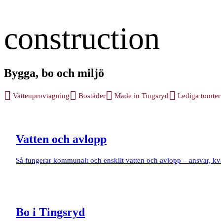
Bygga, bo och miljö
Vattenprovtagning
Bostäder
Made in Tingsryd
Lediga tomter
Vatten och avlopp
Så fungerar kommunalt och enskilt vatten och avlopp – ansvar, k
Bo i Tingsryd