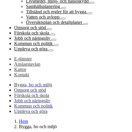
Livsmedel, miljö- och hälsoskydd
Samhällsplanering
Tillstånd och regler för att bygga
Vatten och avlopp
Översiktsplan och detaljplaner
Omsorg och stöd
Förskola och skola
Jobb och näringsliv
Kommun och politik
Uppleva och göra
E-tjänster
Anslagstavlan
Kartor
Kontakt
Bygga, bo och miljö
Omsorg och stöd
Förskola och skola
Jobb och näringsliv
Kommun och politik
Uppleva och göra
Hem
Bygga, bo och miljö