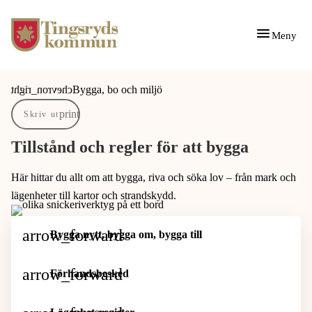
Gå till innehåll
Gå till huvudmeny
Meny
Du är här:
Bygga, bo och miljö
Skriv ut
Tillstånd och regler för att bygga
Här hittar du allt om att bygga, riva och söka lov – från mark och
lägenheter till kartor och strandskydd.
Bygga nytt, bygga om, bygga till
Förhandsbesked