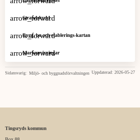
Lägenhetsregister
Strandskydd
Bygg, bo och etablerings-kartan
Markanvisningar
Uppdaterad:
2026-05-27
Sidansvarig
Miljö- och byggnadsförvaltningen
Tingsryds kommun
Box 88