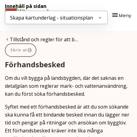
Innehåll på sidan
Gå till innehåll
Gå till huvudmeny
Meny
Skapa kartunderlag - situationsplan
Du är här:
Tillstånd och regler för att b…
Skriv ut
Förhandsbesked
Om du vill bygga på landsbygden, där det saknas en
detaljplan som reglerar mark- och vattenanvändning,
kan du först söka förhandsbesked.
Syftet med ett förhandsbesked är att du som sökande
ska kunna få ett bindande besked innan du lägger ner
tid och pengar på ritningar och ansökan om bygglov.
Ett förhandsbesked kräver inte lika många