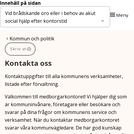
Innehåll på sidan
Gå till innehåll
Gå till huvudmeny
Vid brådskande oro eller i behov av akut
Meny
social hjälp efter kontorstid
Du är här:
Kommun och politik
Skriv ut
Kontakta oss
Kontaktuppgifter till alla kommunens verksamheter,
listade efter förvaltning.
Välkommen till medborgarkontoret! Vi hjälper dig som
är kommuninvånare, företagare eller besökare och
svarar på dina frågor om kommunens service och
verksamhet. När du kontaktar medborgarkontoret
svarar våra kommunvägledare. De har god kunskap