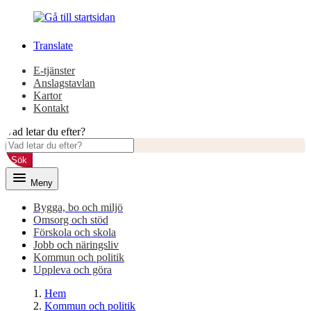
Gå
Gå
till
till
innehåll
huvudmeny
Translate
E-tjänster
Anslagstavlan
Kartor
Kontakt
Vad letar du efter?
Sök
Meny
Bygga, bo och miljö
Omsorg och stöd
Förskola och skola
Jobb och näringsliv
Kommun och politik
Uppleva och göra
Hem
Kommun och politik