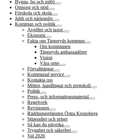
Bygga, bo och miljö
Omsorg och stöd
Förskola och skola
Jobb och näringsliv
Kommun och politik
Avgifter och taxor
Ekonomi
Fakta om Tingsryds kommun
Om kommunen
Tingsryds ambassadörer
Vision
Våra orter
Förvaltningar
Kommunal service
Kontakta oss
Möten, handlingar och protokoll
Politik
Press- och informationsmaterial
Regelverk
Revisionen
Räddningstjänsten Östra Kronoberg
Stipendier och priser
Så kan du påverka
Trygghet och säkerhet
Val 2026