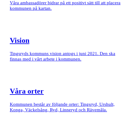
Våra ambassadörer bidrar på ett positivt sätt till att placera
kommunen på kartan.
Vision
Tingsryds kommuns vision antogs i juni 2021. Den ska
finnas med i vårt arbete i kommunen.
Våra orter
Kommunen består av följande orter: Tingsryd, Urshult,
Konga, Väckelsång, Ryd, Linneryd och Rävemåla.