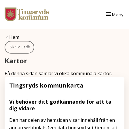
Gå till innehåll
Gå till huvudmeny
Meny
Du är här:
Hem
Skriv ut
Kartor
På denna sidan samlar vi olika kommunala kartor.
Tingsryds kommunkarta
Vi behöver ditt godkännande för att ta
dig vidare
Den här delen av hemsidan visar innehåll från en
annan webbplats (geodata.tingsryd.se). Genom att