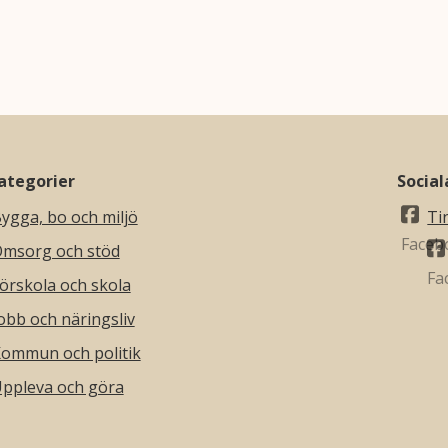
ategorier
Socia
ygga, bo och miljö
Ti
msorg och stöd
örskola och skola
obb och näringsliv
ommun och politik
ppleva och göra