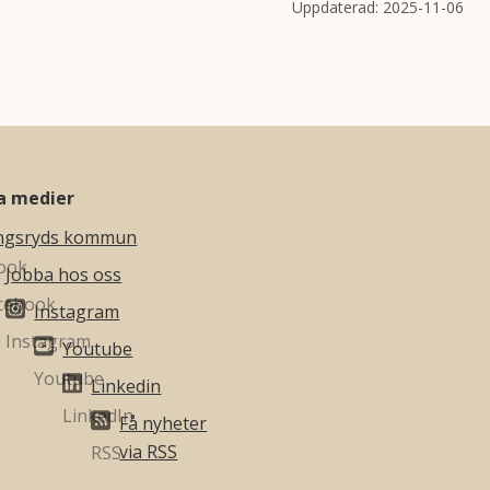
Uppdaterad:
2025-11-06
la medier
ngsryds kommun
Jobba hos oss
Instagram
Youtube
Linkedin
Få nyheter
via RSS