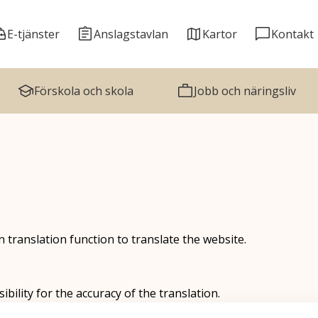
E-tjänster
Anslagstavlan
Kartor
Kontakt
Förskola och skola
Jobb och näringsliv
 translation function to translate the website.
bility for the accuracy of the translation.