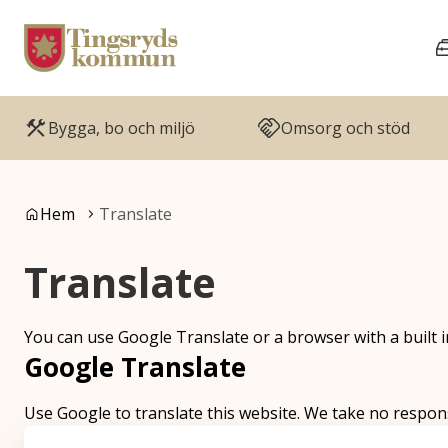
Gå till innehåll
Gå till huvudmeny
Bygga, bo och miljö
Omsorg och stöd
Du är här:
Hem
Translate
Translate
You can use Google Translate or a browser with a built in
Google Translate
Use Google to translate this website. We take no responsi