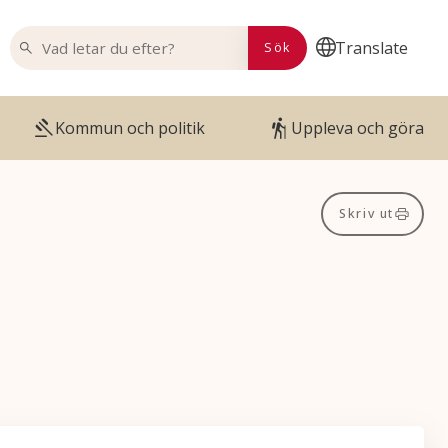
VAD LETAR DU EFTER?
Translate
Sök
Kommun och politik
Uppleva och göra
Skriv ut