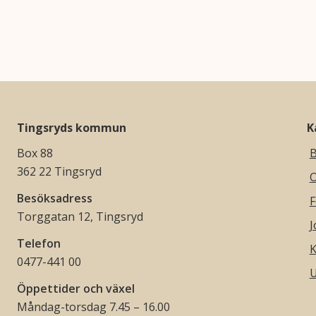
Tingsryds kommun
K
Box 88
B
362 22 Tingsryd
O
Besöksadress
F
Torggatan 12, Tingsryd
J
Telefon
K
0477-441 00
U
Öppettider och växel
Måndag-torsdag 7.45 – 16.00