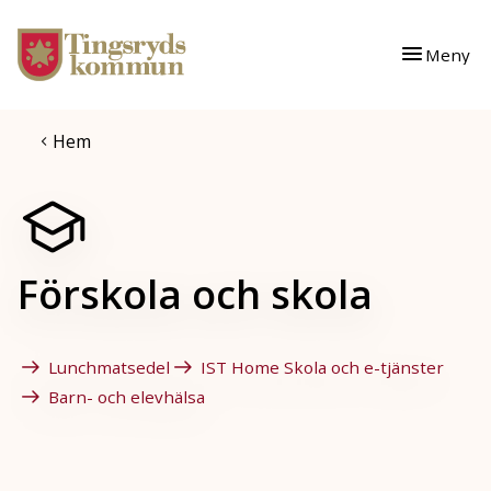
Gå till innehåll
Gå till huvudmeny
Meny
Hem
Förskola och skola
Lunchmatsedel
IST Home Skola och e-tjänster
Barn- och elevhälsa