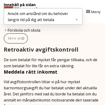
Innehåll på sidan
Gå till innehåll
Gå till huvudmeny
Meny
Ansök om anstånd om du behöver
längre tid på dig att betala
Du är här:
Förskola och skola
Skriv ut
Retroaktiv avgiftskontroll
De som betalat för mycket får pengar tillbaka, och de
som betalat för lite får en extra räkning.
Meddela rätt inkomst
Vid avgiftskontrollen tittar vi på hur mycket
barnomsorgsavgift du har betalat under det aktuella
året. Det jämförs med vad du borde ha betalat om du
anmält en månadsinkomst motsvarande den taxerade