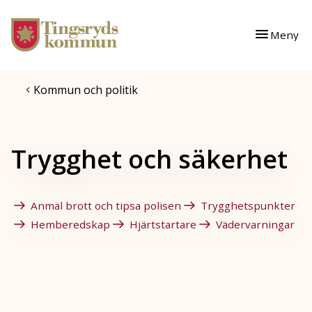
Gå till innehåll
Gå till huvudmeny
Meny
Kommun och politik
Trygghet och säkerhet
Anmäl brott och tipsa polisen
Trygghetspunkter
Hemberedskap
Hjärtstartare
Vädervarningar