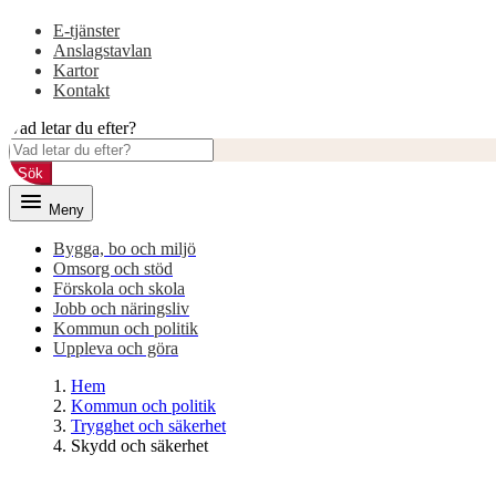
E-tjänster
Anslagstavlan
Kartor
Kontakt
Vad letar du efter?
Sök
Meny
Bygga, bo och miljö
Omsorg och stöd
Förskola och skola
Jobb och näringsliv
Kommun och politik
Uppleva och göra
Hem
Kommun och politik
Trygghet och säkerhet
Skydd och säkerhet