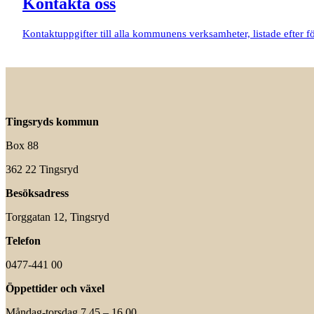
Kontakta oss
Kontaktuppgifter till alla kommunens verksamheter, listade efter fö
Tingsryds kommun
Box 88
362 22 Tingsryd
Besöksadress
Torggatan 12, Tingsryd
Telefon
0477-441 00
Öppettider och växel
Måndag-torsdag 7.45 – 16.00