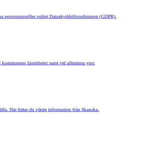
na personuppgifter enligt Dataskyddsförordningen (GDPR).
d kommunens fastigheter samt vid allmänna ytor.
ffa. Här hittar du viktig information från Skanska.