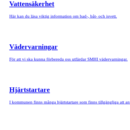
Vattensäkerhet
Här kan du läsa viktig information om bad-, båt- och isvett.
Vädervarningar
För att vi ska kunna förbereda oss utfärdar SMHI vädervarningar.
Hjärtstartare
I kommunen finns många hjärtstartare som finns tillgängliga att anv