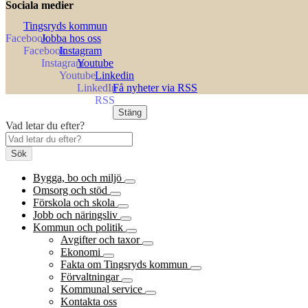
Sociala medier
Tingsryds kommun
Jobba hos oss
Instagram
Youtube
Linkedin
Få nyheter via RSS
Stäng
Vad letar du efter?
Sök
Bygga, bo och miljö
Omsorg och stöd
Förskola och skola
Jobb och näringsliv
Kommun och politik
Avgifter och taxor
Ekonomi
Fakta om Tingsryds kommun
Förvaltningar
Kommunal service
Kontakta oss