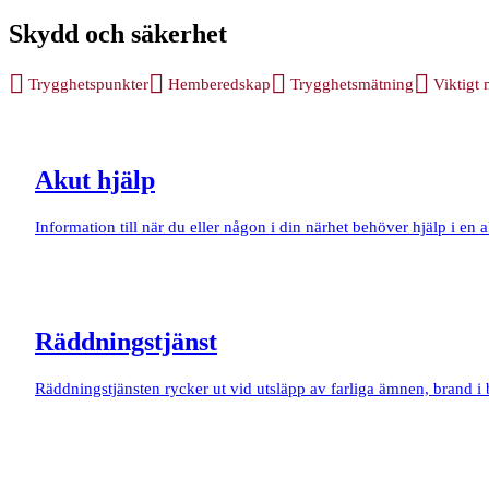
Skydd och säkerhet
Trygghetspunkter
Hemberedskap
Trygghetsmätning
Viktigt
Akut hjälp
Information till när du eller någon i din närhet behöver hjälp i en a
Räddningstjänst
Räddningstjänsten rycker ut vid utsläpp av farliga ämnen, brand i