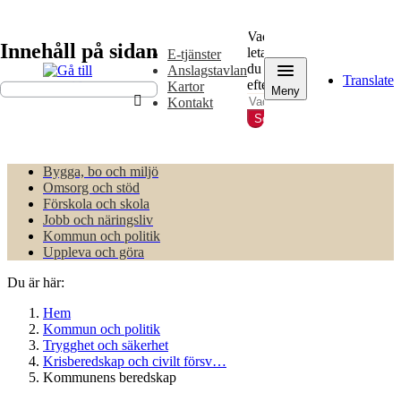
Gå
Gå
till
till
Vad
innehåll
huvudmeny
Innehåll på sidan
letar
E-tjänster
du
Anslagstavlan
Translate
efter?
Kartor
Meny
Kontakt
Sök
Bygga, bo och miljö
Omsorg och stöd
Förskola och skola
Jobb och näringsliv
Kommun och politik
Uppleva och göra
Du är här:
Hem
Kommun och politik
Trygghet och säkerhet
Krisberedskap och civilt försv…
Kommunens beredskap