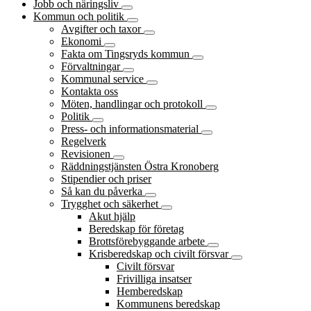
Jobb och näringsliv
Kommun och politik
Avgifter och taxor
Ekonomi
Fakta om Tingsryds kommun
Förvaltningar
Kommunal service
Kontakta oss
Möten, handlingar och protokoll
Politik
Press- och informationsmaterial
Regelverk
Revisionen
Räddningstjänsten Östra Kronoberg
Stipendier och priser
Så kan du påverka
Trygghet och säkerhet
Akut hjälp
Beredskap för företag
Brottsförebyggande arbete
Krisberedskap och civilt försvar
Civilt försvar
Frivilliga insatser
Hemberedskap
Kommunens beredskap