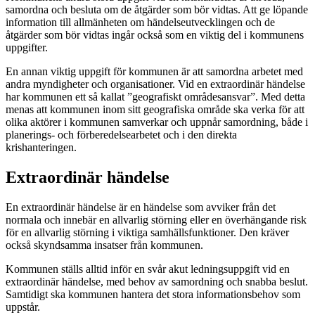
samordna och besluta om de åtgärder som bör vidtas. Att ge löpande
information till allmänheten om händelseutvecklingen och de
åtgärder som bör vidtas ingår också som en viktig del i kommunens
uppgifter.
En annan viktig uppgift för kommunen är att samordna arbetet med
andra myndigheter och organisationer. Vid en extraordinär händelse
har kommunen ett så kallat ”geografiskt områdesansvar”. Med detta
menas att kommunen inom sitt geografiska område ska verka för att
olika aktörer i kommunen samverkar och uppnår samordning, både i
planerings- och förberedelsearbetet och i den direkta
krishanteringen.
Extraordinär händelse
En extraordinär händelse är en händelse som avviker från det
normala och innebär en allvarlig störning eller en överhängande risk
för en allvarlig störning i viktiga samhällsfunktioner. Den kräver
också skyndsamma insatser från kommunen.
Kommunen ställs alltid inför en svår akut ledningsuppgift vid en
extraordinär händelse, med behov av samordning och snabba beslut.
Samtidigt ska kommunen hantera det stora informationsbehov som
uppstår.