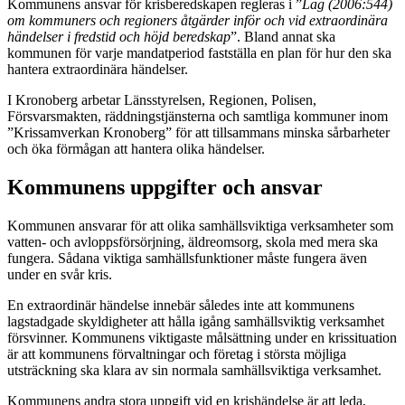
Kommunens ansvar för krisberedskapen regleras i ”
Lag (2006:544)
om kommuners och regioners åtgärder inför och vid extraordinära
händelser i fredstid och höjd beredskap
”. Bland annat ska
kommunen för varje mandatperiod fastställa en plan för hur den ska
hantera extraordinära händelser.
I Kronoberg arbetar Länsstyrelsen, Regionen, Polisen,
Försvarsmakten, räddningstjänsterna och samtliga kommuner inom
”Krissamverkan Kronoberg” för att tillsammans minska sårbarheter
och öka förmågan att hantera olika händelser.
Kommunens uppgifter och ansvar
Kommunen ansvarar för att olika samhällsviktiga verksamheter som
vatten- och avloppsförsörjning, äldreomsorg, skola med mera ska
fungera. Sådana viktiga samhällsfunktioner måste fungera även
under en svår kris.
En extraordinär händelse innebär således inte att kommunens
lagstadgade skyldigheter att hålla igång samhällsviktig verksamhet
försvinner. Kommunens viktigaste målsättning under en krissituation
är att kommunens förvaltningar och företag i största möjliga
utsträckning ska klara av sin normala samhällsviktiga verksamhet.
Kommunens andra stora uppgift vid en krishändelse är att leda,