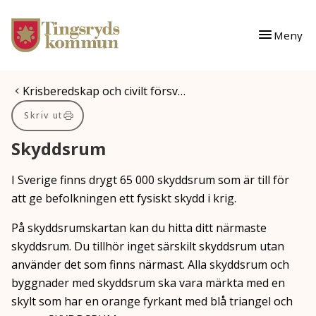
Gå till innehåll
Gå till huvudmeny
Meny
Du är här:
Krisberedskap och civilt försv…
Skriv ut
Skyddsrum
I Sverige finns drygt 65 000 skyddsrum som är till för
att ge befolkningen ett fysiskt skydd i krig.
På skyddsrumskartan kan du hitta ditt närmaste
skyddsrum. Du tillhör inget särskilt skyddsrum utan
använder det som finns närmast. Alla skyddsrum och
byggnader med skyddsrum ska vara märkta med en
skylt som har en orange fyrkant med blå triangel och