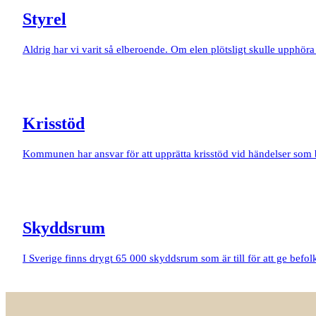
Styrel
Aldrig har vi varit så elberoende. Om elen plötsligt skulle upphör
Krisstöd
Kommunen har ansvar för att upprätta krisstöd vid händelser som 
Skyddsrum
I Sverige finns drygt 65 000 skyddsrum som är till för att ge befolk