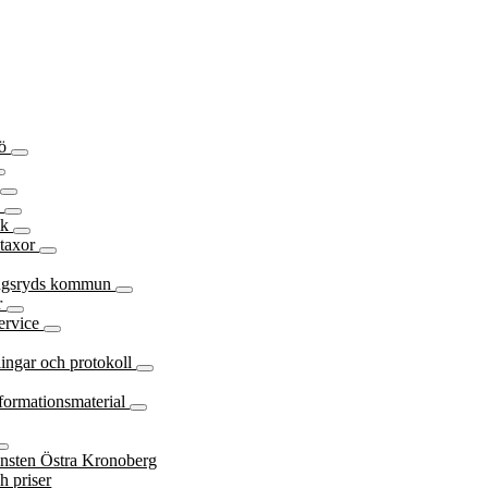
jö
a
v
ik
 taxor
ingsryds kommun
r
ervice
ingar och protokoll
nformationsmaterial
nsten Östra Kronoberg
h priser