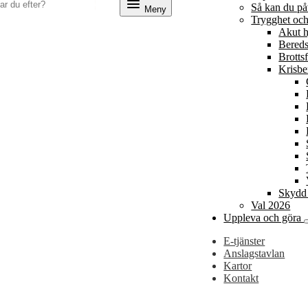
Så kan du p
Meny
Trygghet och
Akut h
Bereds
Brotts
Krisbe
Skydd 
Val 2026
Uppleva och göra
E-tjänster
Anslagstavlan
Kartor
Kontakt