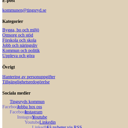
E-post
kommunen@tingsryd.se
Kategorier
Bygga, bo och miljö
Omsorg och stöd
Förskola och skola
Jobb och näringsliv
Kommun och politik
Uppleva och göra
Övrigt
Hantering av personuppgifter
Tillgänglighetsredogörelse
Sociala medier
Tingsryds kommun
Jobba hos oss
Instagram
Youtube
Linkedin
Få nyheter via RSS