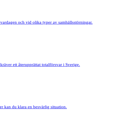
vardagen och vid olika typer av samhällsstörningar.
räver ett återupprättat totalförsvar i Sverige.
er kan du klara en besvärlig situation.