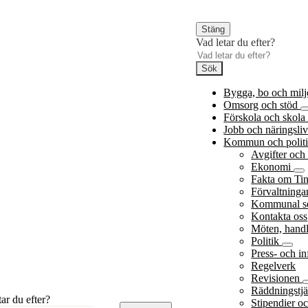
Stäng
Vad letar du efter?
Sök
Bygga, bo och mil
Omsorg och stöd
Förskola och skol
Jobb och näringsli
Kommun och polit
Avgifter och
Ekonomi
Fakta om T
Förvaltninga
Kommunal s
Kontakta oss
Möten, handl
Politik
Press- och i
Regelverk
Revisionen
Räddningstjä
tar du efter?
Stipendier oc