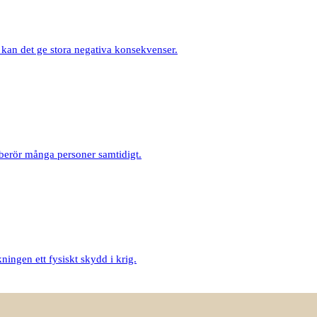
a kan det ge stora negativa konsekvenser.
berör många personer samtidigt.
ningen ett fysiskt skydd i krig.