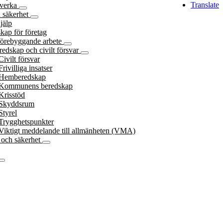
Translate
åverka
 säkerhet
jälp
kap för företag
förebyggande arbete
redskap och civilt försvar
Civilt försvar
Frivilliga insatser
Hemberedskap
Kommunens beredskap
Krisstöd
Skyddsrum
Styrel
Trygghetspunkter
Viktigt meddelande till allmänheten (VMA)
och säkerhet