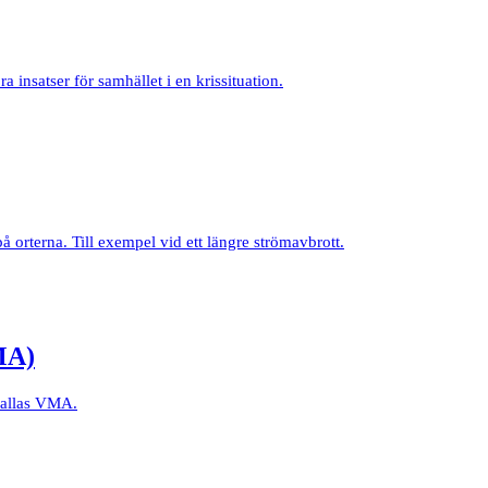
ra insatser för samhället i en krissituation.
 orterna. Till exempel vid ett längre strömavbrott.
MA)
 kallas VMA.