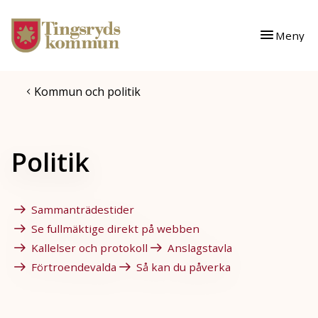
Gå till innehåll
Gå till huvudmeny
Meny
Kommun och politik
Politik
Sammanträdestider
Se fullmäktige direkt på webben
Kallelser och protokoll
Anslagstavla
Förtroendevalda
Så kan du påverka