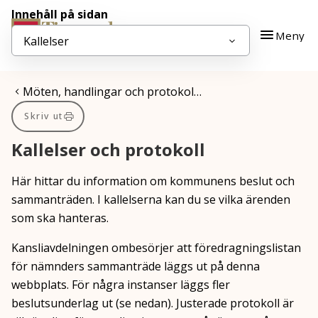
Innehåll på sidan
Gå till innehåll
Gå till huvudmeny
Meny
Kallelser
Du är här:
Möten, handlingar och protokol…
Skriv ut
Kallelser och protokoll
Här hittar du information om kommunens beslut och
sammanträden. I kallelserna kan du se vilka ärenden
som ska hanteras.
Kansliavdelningen ombesörjer att föredragningslistan
för nämnders sammanträde läggs ut på denna
webbplats. För några instanser läggs fler
beslutsunderlag ut (se nedan). Justerade protokoll är