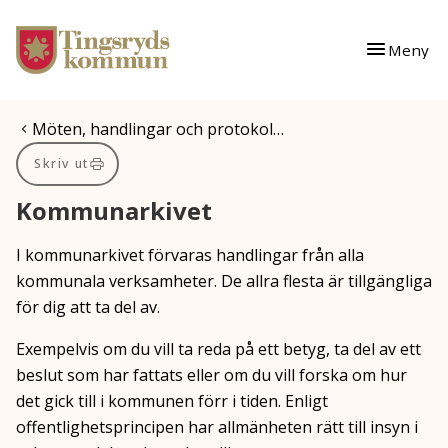
Gå till innehåll
Gå till huvudmeny
Meny
Du är här:
Möten, handlingar och protokol…
Skriv ut
Kommunarkivet
I kommunarkivet förvaras handlingar från alla
kommunala verksamheter. De allra flesta är tillgängliga
för dig att ta del av.
Exempelvis om du vill ta reda på ett betyg, ta del av ett
beslut som har fattats eller om du vill forska om hur
det gick till i kommunen förr i tiden. Enligt
offentlighetsprincipen har allmänheten rätt till insyn i