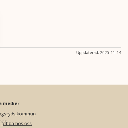
Uppdaterad:
2025-11-14
la medier
ngsryds kommun
Jobba hos oss