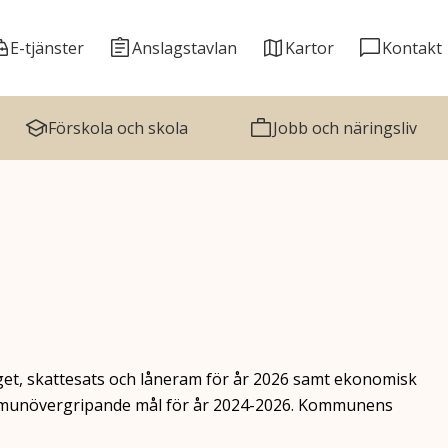
E-tjänster
Anslagstavlan
Kartor
Kontakt
Förskola och skola
Jobb och näringsliv
et, skattesats och låneram för år 2026 samt ekonomisk
ommunövergripande mål för år 2024-2026. Kommunens