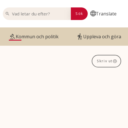
VAD LETAR DU EFTER?
Translate
Sök
Kommun och politik
Uppleva och göra
Skriv ut