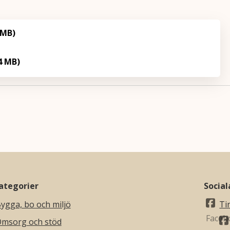
 MB)
4 MB)
ategorier
Socia
ygga, bo och miljö
Ti
msorg och stöd