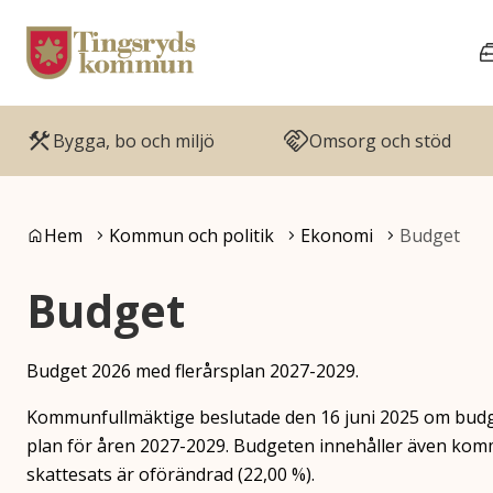
Gå till innehåll
Gå till huvudmeny
Bygga, bo och miljö
Omsorg och stöd
Du är här:
Hem
Kommun och politik
Ekonomi
Budget
Budget
Budget 2026 med flerårsplan 2027-2029.
Kommunfullmäktige beslutade den 16 juni 2025 om budg
plan för åren 2027-2029. Budgeten innehåller även k
skattesats är oförändrad (22,00 %).