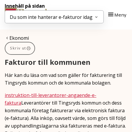
Innehåll på sidan
Gå till innehåll
Gå till huvudmeny
Meny
Du som inte hanterar e-fakturor idag
Du är här:
Ekonomi
Skriv ut
Fakturor till kommunen
Här kan du läsa om vad som gäller för fakturering till
Tingsryds kommun och de kommunala bolagen.
instruktion-till-leverantorer-angaende-e-
faktura
Leverantörer till Tingsryds kommun och dess
kommunala företag fakturerar via elektronisk faktura
(e-faktura). Alla inköp, oavsett värde, som görs till följd
av upphandlingslagarna ska faktureras med e-faktura.