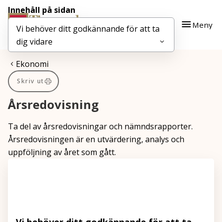
Innehåll på sidan
Gå till innehåll
Gå till huvudmeny
Meny
Vi behöver ditt godkännande för att ta
dig vidare
Du är här:
Ekonomi
Skriv ut
Årsredovisning
Ta del av årsredovisningar och nämndsrapporter.
Årsredovisningen är en utvärdering, analys och
uppföljning av året som gått.