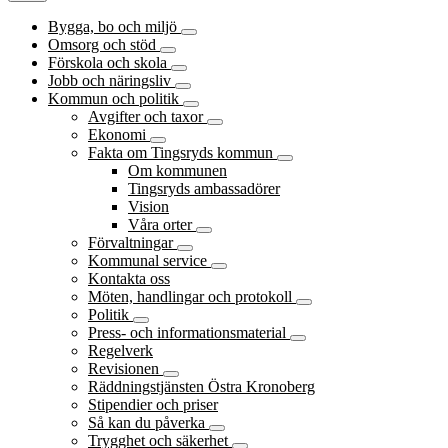
Bygga, bo och miljö
Omsorg och stöd
Förskola och skola
Jobb och näringsliv
Kommun och politik
Avgifter och taxor
Ekonomi
Fakta om Tingsryds kommun
Om kommunen
Tingsryds ambassadörer
Vision
Våra orter
Förvaltningar
Kommunal service
Kontakta oss
Möten, handlingar och protokoll
Politik
Press- och informationsmaterial
Regelverk
Revisionen
Räddningstjänsten Östra Kronoberg
Stipendier och priser
Så kan du påverka
Trygghet och säkerhet