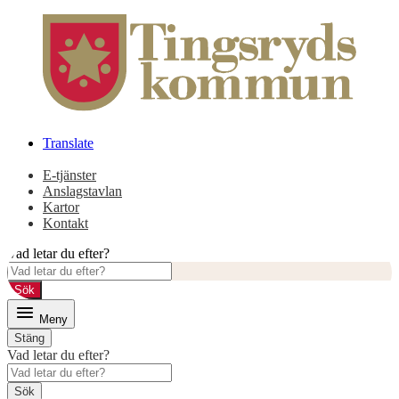
Gå
Gå
till
till
innehåll
huvudmeny
Translate
E-tjänster
Anslagstavlan
Kartor
Kontakt
Vad letar du efter?
Sök
Meny
Stäng
Vad letar du efter?
Sök