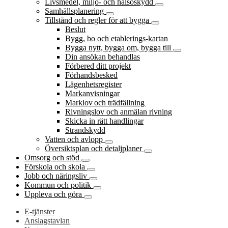
Livsmedel, miljö- och hälsoskydd
Samhällsplanering
Tillstånd och regler för att bygga
Beslut
Bygg, bo och etablerings-kartan
Bygga nytt, bygga om, bygga till
Din ansökan behandlas
Förbered ditt projekt
Förhandsbesked
Lägenhetsregister
Markanvisningar
Marklov och trädfällning
Rivningslov och anmälan rivning
Skicka in rätt handlingar
Strandskydd
Vatten och avlopp
Översiktsplan och detaljplaner
Omsorg och stöd
Förskola och skola
Jobb och näringsliv
Kommun och politik
Uppleva och göra
E-tjänster
Anslagstavlan