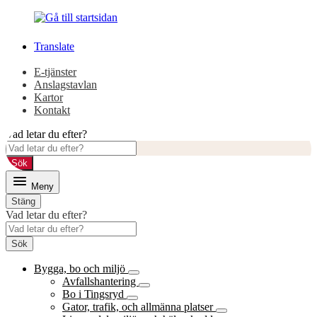
Gå
Gå
till
till
innehåll
huvudmeny
Translate
E-tjänster
Anslagstavlan
Kartor
Kontakt
Vad letar du efter?
Sök
Meny
Stäng
Vad letar du efter?
Sök
Bygga, bo och miljö
Avfallshantering
Bo i Tingsryd
Gator, trafik, och allmänna platser