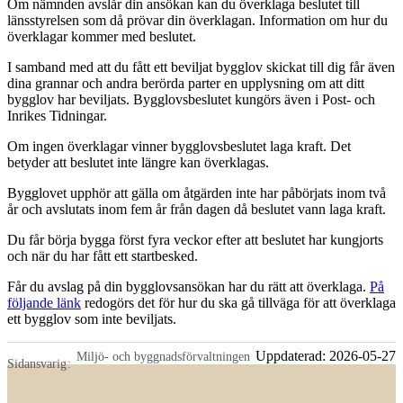
Om nämnden avslår din ansökan kan du överklaga beslutet till
länsstyrelsen som då prövar din överklagan. Information om hur du
överklagar kommer med beslutet.
I samband med att du fått ett beviljat bygglov skickat till dig får även
dina grannar och andra berörda parter en upplysning om att ditt
bygglov har beviljats. Bygglovsbeslutet kungörs även i Post- och
Inrikes Tidningar.
Om ingen överklagar vinner bygglovsbeslutet laga kraft. Det
betyder att beslutet inte längre kan överklagas.
Bygglovet upphör att gälla om åtgärden inte har påbörjats inom två
år och avslutats inom fem år från dagen då beslutet vann laga kraft.
Du får börja bygga först fyra veckor efter att beslutet har kungjorts
och när du har fått ett startbesked.
Får du avslag på din bygglovsansökan har du rätt att överklaga.
På
följande länk
redogörs det för hur du ska gå tillväga för att överklaga
ett bygglov som inte beviljats.
Uppdaterad:
2026-05-27
Miljö- och byggnadsförvaltningen
Sidansvarig