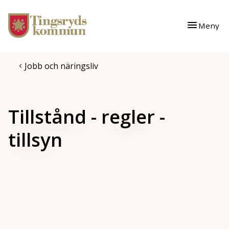
Gå till innehåll
Gå till huvudmeny
Meny
Jobb och näringsliv
Tillstånd - regler -
tillsyn