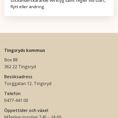
stickande/skärande verktyg samt regler vid start,
flytt eller ändring.
Tingsryds kommun
Box 88
362 22 Tingsryd
Besöksadress
Torggatan 12, Tingsryd
Telefon
0477-441 00
Öppettider och växel
Måndag-torsdag 7.45 – 16.00