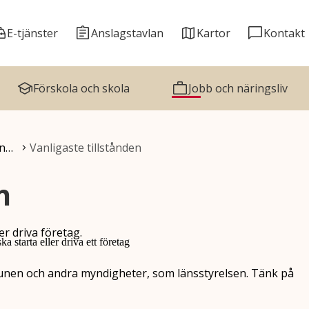
E-tjänster
Anslagstavlan
Kartor
Kontakt
Förskola och skola
Jobb och näringsliv
yn…
Vanligaste tillstånden
n
ler driva företag.
unen och andra myndigheter, som länsstyrelsen. Tänk på