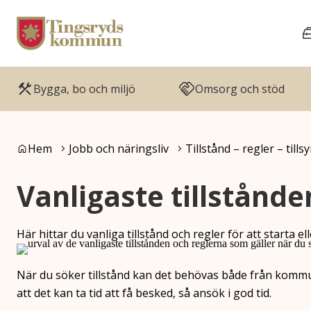
Gå till innehåll
Gå till huvudmeny
Bygga, bo och miljö
Omsorg och stöd
Du är här:
Hem
Jobb och näringsliv
Tillstånd – regler – tills
Vanligaste tillstånde
Här hittar du vanliga tillstånd och regler för att starta el
När du söker tillstånd kan det behövas både från komm
att det kan ta tid att få besked, så ansök i god tid.