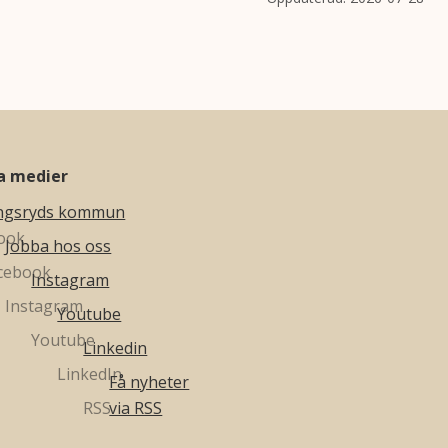
la medier
ngsryds kommun
Jobba hos oss
Instagram
Youtube
Linkedin
Få nyheter
via RSS