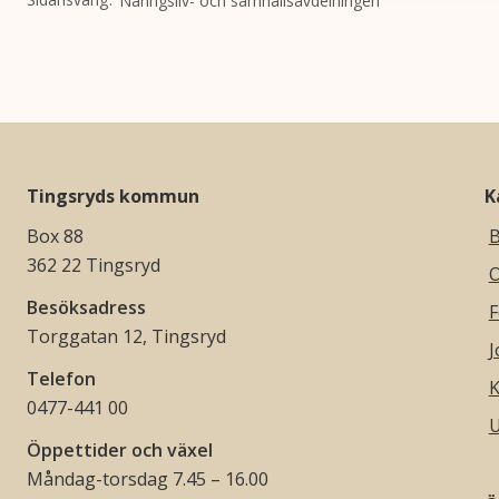
Näringsliv- och samhällsavdelningen
Tingsryds kommun
K
Box 88
B
362 22 Tingsryd
O
Besöksadress
F
Torggatan 12, Tingsryd
J
Telefon
K
0477-441 00
U
Öppettider och växel
Måndag-torsdag 7.45 – 16.00