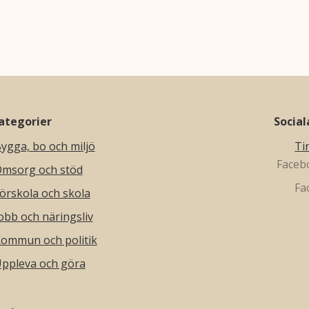
ategorier
Socia
ygga, bo och miljö
Ti
msorg och stöd
örskola och skola
obb och näringsliv
ommun och politik
ppleva och göra