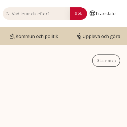
VAD LETAR DU EFTER?
Translate
Sök
Kommun och politik
Uppleva och göra
Skriv ut