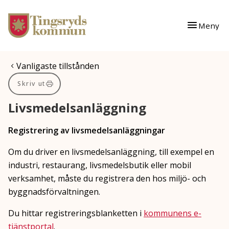
Gå till innehåll
Gå till huvudmeny
Meny
Du är här:
Vanligaste tillstånden
Skriv ut
Livsmedelsanläggning
Registrering av livsmedelsanläggningar
Om du driver en livsmedelsanläggning, till exempel en
industri, restaurang, livsmedelsbutik eller mobil
verksamhet, måste du registrera den hos miljö- och
byggnadsförvaltningen.
Du hittar registreringsblanketten i
kommunens e-
tjänstportal
.