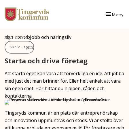
Gå till innehåll
Gå till huvudmeny
Meny
Du är här:
Jobb och näringsliv
Skriv ut
Starta och driva företag
Att starta eget kan vara att förverkliga en idé. Att jobba
med just det man brinner för. Eller helt enkelt att vara
sin egen chef. Här hittar du hjälpen, råden och
kontakterna.
Tingsryds kommun är en plats där entreprenörskap
och innovation uppmuntras och stöds. Vi är stolta över
att kunna erbjuda en gynnsam miljö för företagare och