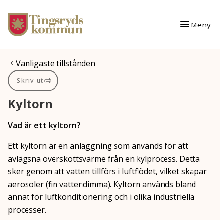
Gå till innehåll
Gå till huvudmeny
Meny
Du är här:
Vanligaste tillstånden
Skriv ut
Kyltorn
Vad är ett kyltorn?
Ett kyltorn är en anläggning som används för att
avlägsna överskottsvärme från en kylprocess. Detta
sker genom att vatten tillförs i luftflödet, vilket skapar
aerosoler (fin vattendimma). Kyltorn används bland
annat för luftkonditionering och i olika industriella
processer.