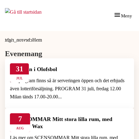
Gå till innehåll
Gå till huvudmeny
Meny
Du är här:
Hem
Evenemang
31
Kolmilan i Olofsbol
JUL
När program finns så är serveringen öppen och det erbjuds
även lotteriförsäljning. PROGRAM 31 juli, fredag 12.00
Milan tänds 17.00-20.00...
7
SCENSOMMAR Mitt stora lilla rum, med
Memory Wax
AUG
Läs mer om SCENSOMMAR Mitt stora lilla rum, med