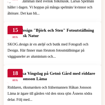
Sjölanderstämman med svensk folkmusik. Larsas Spelmän
håller i dagen. Vi hoppas på många spelmän/ kvinnor och
åhörare. Det kan bli...
15
SKOG.design "Björk och Sten" Fotoutställning
om Svensk Natur
AUG
SKOG.design är en ateljé och butik med Fotografi och
Design. Här finner man förutom fotoutställningar på
väggpaneler av aluminium och...
18
Historiska Vingslag på Getnö Gård med riddare
Håkan Jonsson Läma
AUG
Riddaren, riksmarsken och frälsemannen Håkan Jonsson
Läma är ägare till gården vid den stora sjön Åsnens södra
delar. Följ med...