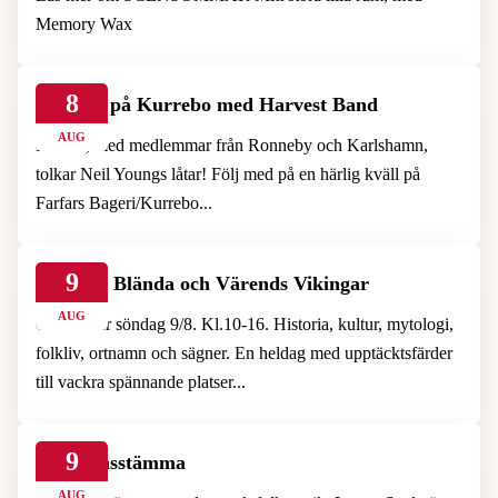
Memory Wax
8
Konsert på Kurrebo med Harvest Band
AUG
Bandet, med medlemmar från Ronneby och Karlshamn,
tolkar Neil Youngs låtar! Följ med på en härlig kväll på
Farfars Bageri/Kurrebo...
9
Mäktiga Blända och Värends Vikingar
AUG
Guidad tur söndag 9/8. Kl.10-16. Historia, kultur, mytologi,
folkliv, ortnamn och sägner. En heldag med upptäcktsfärder
till vackra spännande platser...
9
Spelmansstämma
AUG