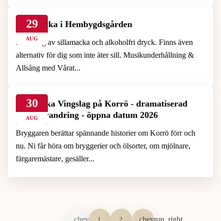
29
Sillamacka i Hembygdsgården
AUG
Servering av sillamacka och alkoholfri dryck. Finns även
alternativ för dig som inte äter sill. Musikunderhållning &
Allsång med Vårat...
30
Historiska Vingslag på Korrö - dramatiserad
guidad vandring - öppna datum 2026
AUG
Bryggaren berättar spännande historier om Korrö förr och
nu. Ni får höra om bryggerier och ölsorter, om mjölnare,
färgaremästare, gesäller...
1
2