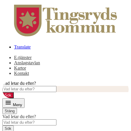
Gå
Gå
till
till
innehåll
huvudmeny
Translate
E-tjänster
Anslagstavlan
Kartor
Kontakt
Vad letar du efter?
Sök
Meny
Stäng
Vad letar du efter?
Sök