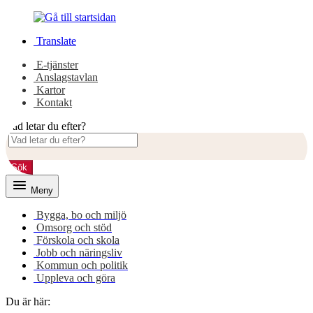
Gå
Gå
till
till
Translate
innehåll
huvudmeny
E-tjänster
Anslagstavlan
Kartor
Kontakt
Vad letar du efter?
Sök
Meny
Bygga, bo och miljö
Omsorg och stöd
Förskola och skola
Jobb och näringsliv
Kommun och politik
Uppleva och göra
Du är här: