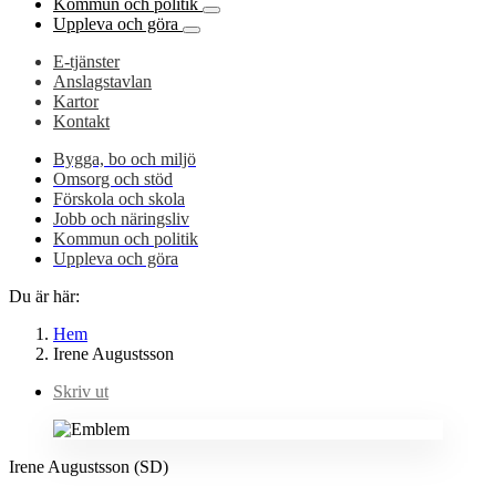
Kommun och politik
Uppleva och göra
E-tjänster
Anslagstavlan
Kartor
Kontakt
Bygga, bo och miljö
Omsorg och stöd
Förskola och skola
Jobb och näringsliv
Kommun och politik
Uppleva och göra
Du är här:
Hem
Irene Augustsson
Skriv ut
Irene Augustsson (SD)