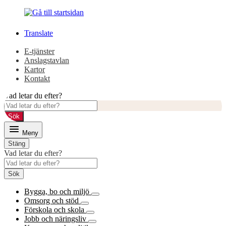
Gå
Gå
till
till
innehåll
huvudmeny
Translate
E-tjänster
Anslagstavlan
Kartor
Kontakt
Vad letar du efter?
Sök
Meny
Stäng
Vad letar du efter?
Sök
Bygga, bo och miljö
Omsorg och stöd
Förskola och skola
Jobb och näringsliv