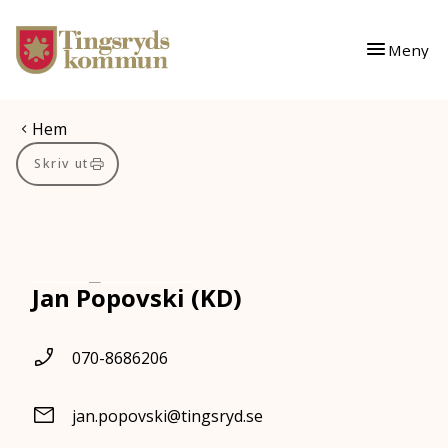
Gå till innehåll
Gå till huvudmeny
Meny
Du är här:
Hem
Skriv ut
Jan Popovski (KD)
070-8686206
jan.popovski@tingsryd.se