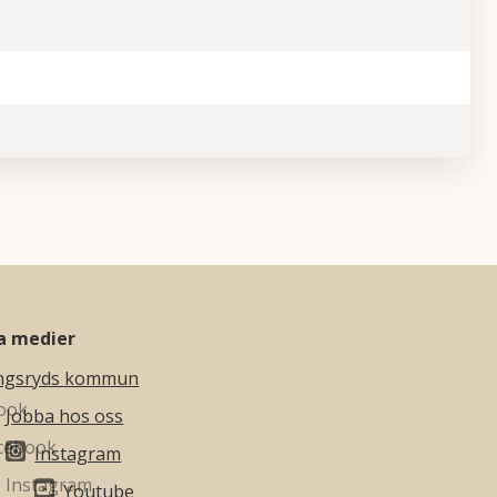
la medier
ngsryds kommun
Jobba hos oss
Instagram
Youtube