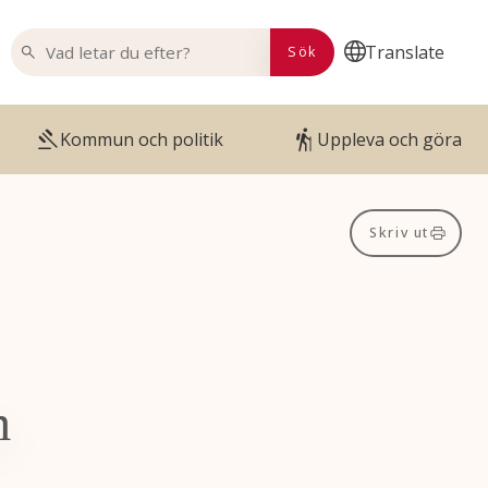
VAD LETAR DU EFTER?
Translate
Sök
Kommun och politik
Uppleva och göra
Skriv ut