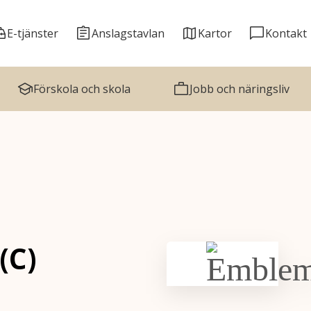
E-tjänster
Anslagstavlan
Kartor
Kontakt
Förskola och skola
Jobb och näringsliv
(C)