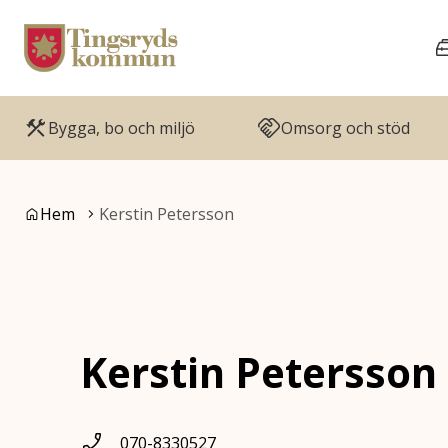
Gå till innehåll
Gå till huvudmeny
Bygga, bo och miljö
Omsorg och stöd
Du är här:
Hem
Kerstin Petersson
Kerstin Petersson 
070-8330527