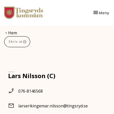
Gå till innehåll
Gå till huvudmeny
Meny
Du är här:
Hem
Skriv ut
Lars Nilsson (C)
076-8146568
larserikingemar.nilsson@tingsryd.se