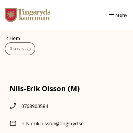
Gå till innehåll
Gå till huvudmeny
Meny
Du är här:
Hem
Skriv ut
Nils-Erik Olsson (M)
0768900584
nils-erik.olsson@tingsryd.se