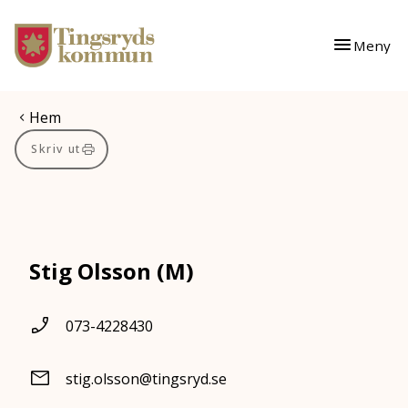
Gå till innehåll
Gå till huvudmeny
Meny
Du är här:
Hem
Skriv ut
Stig Olsson (M)
073-4228430
stig.olsson@tingsryd.se