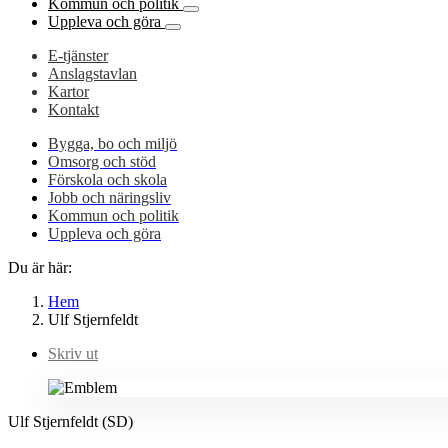
Kommun och politik
Uppleva och göra
E-tjänster
Anslagstavlan
Kartor
Kontakt
Bygga, bo och miljö
Omsorg och stöd
Förskola och skola
Jobb och näringsliv
Kommun och politik
Uppleva och göra
Du är här:
Hem
Ulf Stjernfeldt
Skriv ut
Ulf Stjernfeldt (SD)