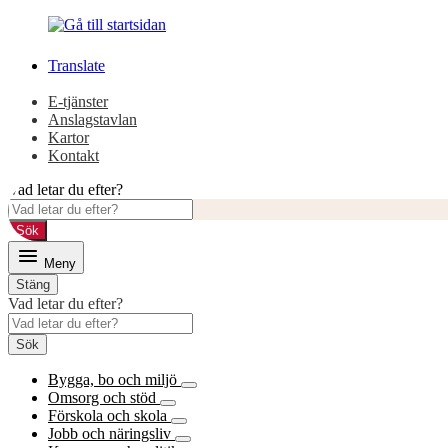
Gå
Gå
till
till
innehåll
huvudmeny
Translate
E-tjänster
Anslagstavlan
Kartor
Kontakt
Vad letar du efter?
Sök
Meny
Stäng
Vad letar du efter?
Sök
Bygga, bo och miljö
Omsorg och stöd
Förskola och skola
Jobb och näringsliv