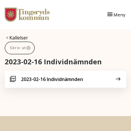
Gå till innehåll
Gå till huvudmeny
Meny
Du är här:
Kallelser
Skriv ut
2023-02-16 Individnämnden
2023-02-16 Individnämnden