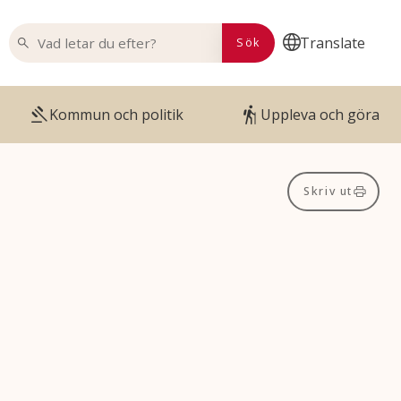
VAD LETAR DU EFTER?
Translate
Sök
Kommun och politik
Uppleva och göra
Skriv ut