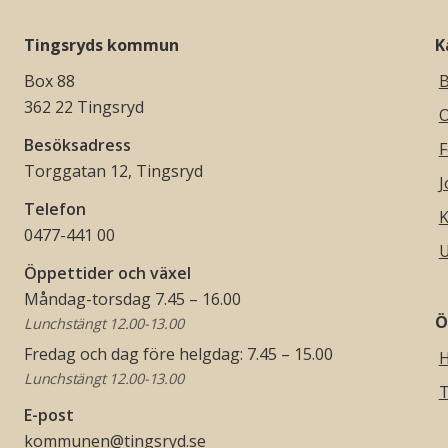
Tingsryds kommun
K
Box 88
B
362 22 Tingsryd
O
Besöksadress
F
Torggatan 12, Tingsryd
J
Telefon
K
0477-441 00
U
Öppettider och växel
Måndag-torsdag 7.45 – 16.00
Ö
Lunchstängt 12.00-13.00
Fredag och dag före helgdag: 7.45 – 15.00
H
Lunchstängt 12.00-13.00
T
E-post
kommunen@tingsryd.se