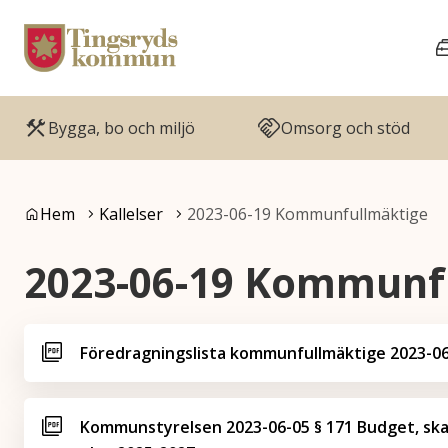
Gå till innehåll
Gå till huvudmeny
Bygga, bo och miljö
Omsorg och stöd
Du är här:
Hem
Kallelser
2023-06-19 Kommunfullmäktige
2023-06-19 Kommunf
Föredragningslista kommunfullmäktige 2023-0
Kommunstyrelsen 2023-06-05 § 171 Budget, sk