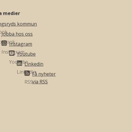
la medier
ngsryds kommun
Jobba hos oss
Instagram
Youtube
Linkedin
Få nyheter
via RSS