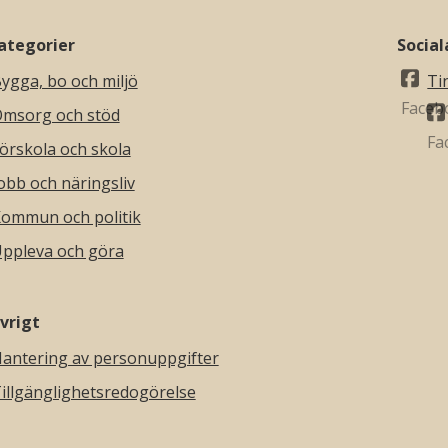
ategorier
Socia
ygga, bo och miljö
Ti
msorg och stöd
örskola och skola
obb och näringsliv
ommun och politik
ppleva och göra
vrigt
antering av personuppgifter
illgänglighetsredogörelse