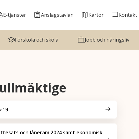
E-tjänster
Anslagstavlan
Kartor
Kontakt
Förskola och skola
Jobb och näringsliv
ullmäktige
6-19
attesats och låneram 2024 samt ekonomisk