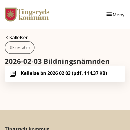
Gå till innehåll
Gå till huvudmeny
Meny
Du är här:
Kallelser
Skriv ut
2026-02-03 Bildningsnämnden
Kallelse bn 2026 02 03 (pdf, 114.37 KB)
Tingsryds kommun