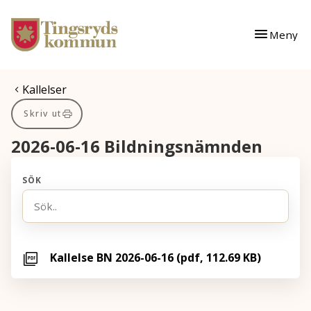
Gå till innehåll
Gå till huvudmeny
Meny
Du är här:
Kallelser
Skriv ut
2026-06-16 Bildningsnämnden
SÖK
Kallelse BN 2026-06-16 (pdf, 112.69 KB)