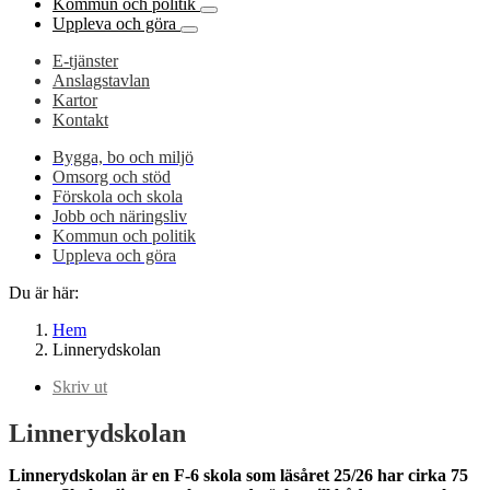
Kommun och politik
Uppleva och göra
E-tjänster
Anslagstavlan
Kartor
Kontakt
Bygga, bo och miljö
Omsorg och stöd
Förskola och skola
Jobb och näringsliv
Kommun och politik
Uppleva och göra
Du är här:
Hem
Linnerydskolan
Skriv ut
Linnerydskolan
Linnerydskolan är en F-6 skola som läsåret 25/26 har cirka 75