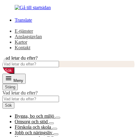
Gå
Gå
till
till
innehåll
huvudmeny
Translate
E-tjänster
Anslagstavlan
Kartor
Kontakt
Vad letar du efter?
Sök
Meny
Stäng
Vad letar du efter?
Sök
Bygga, bo och miljö
Omsorg och stöd
Förskola och skola
Jobb och näringsliv