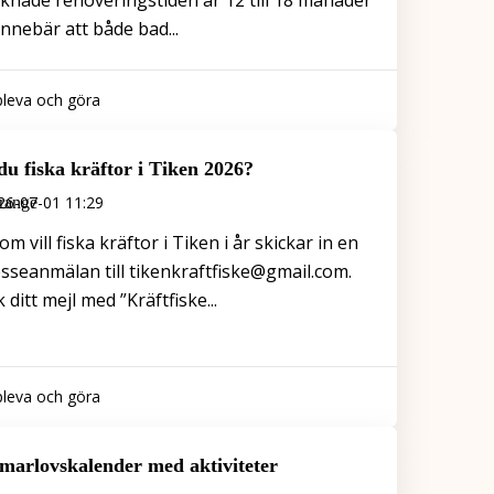
knade renoveringstiden är 12 till 18 månader
innebär att både bad...
leva och göra
 du fiska kräftor i Tiken 2026?
26-07-01 11:29
m vill fiska kräftor i Tiken i år skickar in en
esseanmälan till tikenkraftfiske@gmail.com.
 ditt mejl med ”Kräftfiske...
leva och göra
arlovskalender med aktiviteter