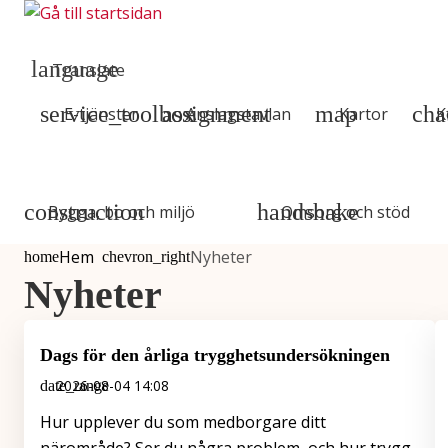
Gå till innehåll
Gå till huvudmeny
Translate
E-tjänster
Anslagstavlan
Kartor
K
Bygga, bo och miljö
Omsorg och stöd
Hem
Nyheter
Du är här:
Nyheter
Dags för den årliga trygghetsundersökningen
2026-08-04 14:08
Hur upplever du som medborgare ditt