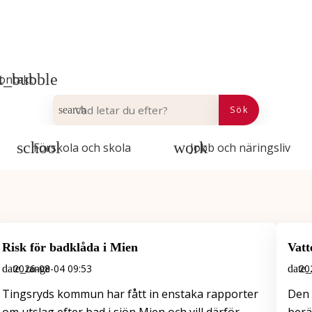
ontakt
VAD LETAR DU EFTER?
Sök
Förskola och skola
Jobb och näringsliv
Risk för badklåda i Mien
Vatt
2026-08-04 09:53
20
Tingsryds kommun har fått in enstaka rapporter
Den 