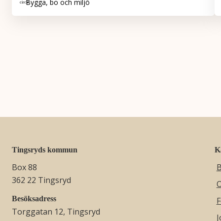
Bygga, bo och miljö
Tingsryds kommun
K
Box 88
B
362 22 Tingsryd
O
Besöksadress
F
Torggatan 12, Tingsryd
J