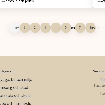
Kommun och politik
Byg
1
2
3
4
5
7
ategorier
Sociala
ygga, bo och miljö
Ti
msorg och stöd
örskola och skola
obb och näringsliv