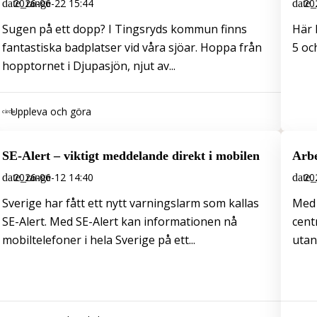
2026-06-22 15:44
20
Sugen på ett dopp? I Tingsryds kommun finns
Här 
fantastiska badplatser vid våra sjöar. Hoppa från
5 och
hopptornet i Djupasjön, njut av...
Uppleva och göra
SE-Alert – viktigt meddelande direkt i mobilen
Arbe
2026-06-12 14:40
20
Sverige har fått ett nytt varningslarm som kallas
Med 
SE-Alert. Med SE-Alert kan informationen nå
cent
mobiltelefoner i hela Sverige på ett...
utan