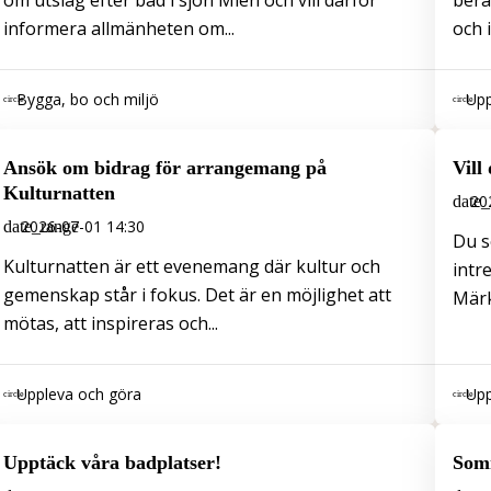
om utslag efter bad i sjön Mien och vill därför
berä
informera allmänheten om...
och 
Bygga, bo och miljö
Upp
Ansök om bidrag för arrangemang på
Vill
Kulturnatten
20
2026-07-01 14:30
Du so
Kulturnatten är ett evenemang där kultur och
intr
gemenskap står i fokus. Det är en möjlighet att
Märk
mötas, att inspireras och...
Uppleva och göra
Upp
Upptäck våra badplatser!
Somm