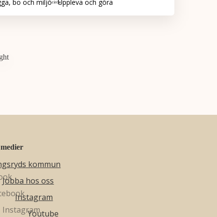
ga, bo och miljö
Uppleva och göra
 medier
ngsryds kommun
Jobba hos oss
Instagram
Youtube